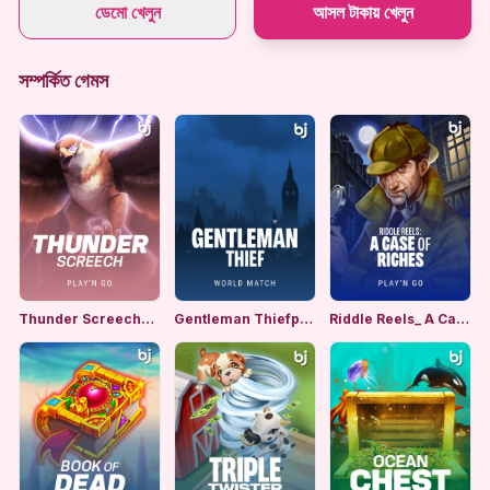
ডেমো খেলুন
আসল টাকায় খেলুন
সম্পর্কিত গেমস
Thunder Screechpng
Gentleman Thiefpng
Riddle Reels_ A Case of Richespng