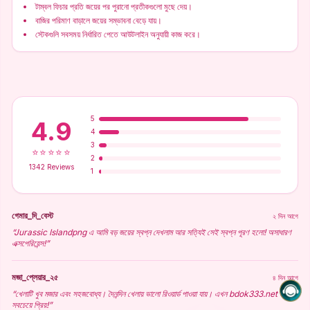
টাম্বল ফিচার প্রতি জয়ের পর পুরানো প্রতীকগুলো মুছে দেয়।
বাজির পরিমাণ বাড়ালে জয়ের সম্ভাবনা বেড়ে যায়।
স্টেকগুলি সবসময় নির্ধারিত পেতে আউটলাইন অনুযায়ী কাজ করে।
5
4.9
4
3
⭐⭐⭐⭐⭐
2
1342 Reviews
1
গেমার_দি_বেস্ট
২ দিন আগে
“Jurassic Islandpng এ আমি বড় জয়ের স্বপ্ন দেখলাম আর সত্যিই সেই স্বপ্ন পূরণ হলো! অসাধারণ
এক্সপেরিয়েন্স!”
মজা_প্লেয়ার_২৫
৪ দিন আগে
“খেলাটি খুব মজার এবং সহজবোধ্য। দৈনন্দিন খেলায় ভালো রিওয়ার্ড পাওয়া যায়। এখন bdok333.net এ
সবচেয়ে প্রিয়!”