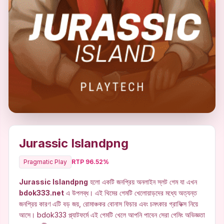
▶
Jurassic Islandpng
Pragmatic Play
RTP 96.52%
Jurassic Islandpng
হলো একটি জনপ্রিয় অনলাইন স্লট গেম যা এখন
bdok333.net
এ উপলব্ধ। এই থিমের গেমটি খেলোয়াড়দের মধ্যে অত্যন্ত
জনপ্রিয় কারণ এটি বড় জয়, রোমাঞ্চকর বোনাস ফিচার এবং চমৎকার গ্রাফিক্স নিয়ে
আসে। bdok333 প্ল্যাটফর্মে এই গেমটি খেলে আপনি পাবেন সেরা গেমিং অভিজ্ঞতা