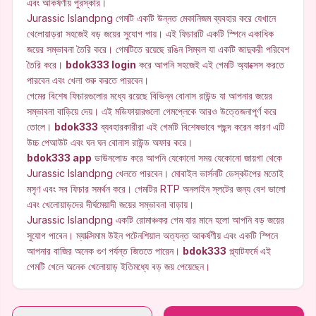
এবং আকর্ষণীয় পুরস্কার।
Jurassic Islandpng গেমটি একটি উন্নত মেকানিজম ব্যবহার করে যেখানে
খেলোয়াড়রা সহজেই বড় জয়ের সুযোগ পায়। এই ফিচারটি একটি স্পিনে একাধিক
জয়ের সম্ভাবনা তৈরি করে। গেমটিতে রয়েছে রঙিন সিম্বল যা একটি জাদুকরী পরিবেশ
তৈরি করে।
bdok333 login
করে আপনি সহজেই এই গেমটি অ্যাক্সেস করতে
পারবেন এবং খেলা শুরু করতে পারবেন।
গেমের বিশেষ ফিচারগুলোর মধ্যে রয়েছে বিভিন্ন বোনাস রাউন্ড যা আপনার জয়ের
সম্ভাবনা বাড়িয়ে দেয়। এই মডিফায়ারগুলো গেমপ্লেকে আরও উত্তেজনাপূর্ণ করে
তোলে।
bdok333
ব্যবহারকারীরা এই গেমটি বিশেষভাবে পছন্দ করেন কারণ এটি
উচ্চ পেআউট এবং ঘন ঘন বোনাস রাউন্ড অফার করে।
bdok333 app
ডাউনলোড করে আপনি যেকোনো সময় যেকোনো জায়গা থেকে
Jurassic Islandpng খেলতে পারবেন। মোবাইল ভার্সনটি ডেস্কটপের মতোই
মসৃণ এবং সব ফিচার সমর্থন করে। গেমটির RTP অনলাইন স্লটের জন্য বেশ ভালো
এবং খেলোয়াড়দের দীর্ঘমেয়াদী জয়ের সম্ভাবনা বাড়ায়।
Jurassic Islandpng একটি রোমাঞ্চকর গেম যার মানে হলো আপনি বড় জয়ের
সুযোগ পাবেন। ম্যাক্সিমাম উইন পটেনশিয়াল অত্যন্ত আকর্ষণীয় এবং একটি স্পিনে
আপনার বাজির অনেক গুণ পর্যন্ত জিততে পারেন।
bdok333
প্ল্যাটফর্মে এই
গেমটি খেলে অনেক খেলোয়াড় ইতিমধ্যে বড় জয় পেয়েছেন।