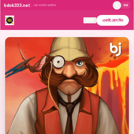
bdok333.net
সেরা অনলাইন ক্যাসিনো
ভাষা
লগইন
এখনই যোগ দিন