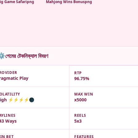
ig Game Safaripng
Mahjong Wins Bonuspng
⚙️
গেমের টেকনিক্যাল বিবরণ
ROVIDER
RTP
ragmatic Play
96.75%
OLATILITY
MAX WIN
High ⚡⚡⚡⚡🌑
x5000
AYLINES
REELS
43 Ways
5x3
IN BET
FEATURES