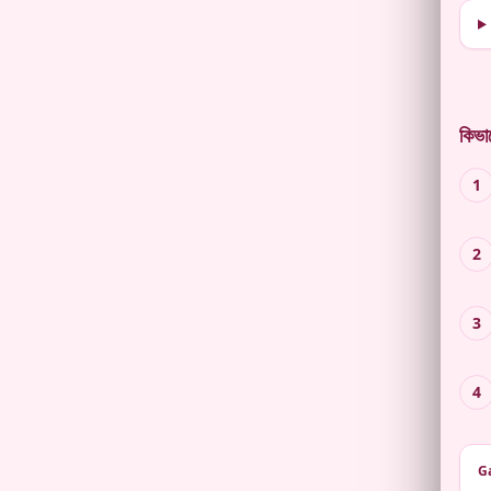
কিভ
1
2
3
4
G