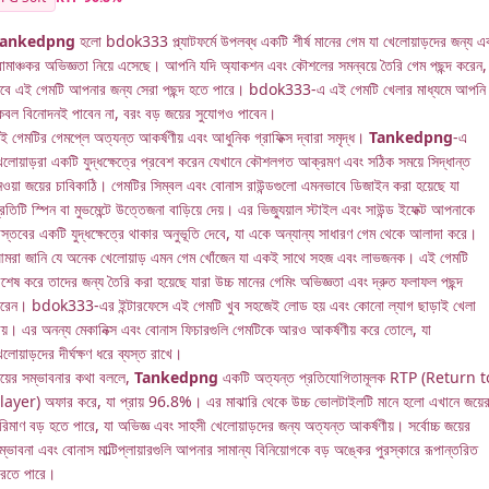
Tankedpng
হলো bdok333 প্ল্যাটফর্মে উপলব্ধ একটি শীর্ষ মানের গেম যা খেলোয়াড়দের জন্য এ
োমাঞ্চকর অভিজ্ঞতা নিয়ে এসেছে। আপনি যদি অ্যাকশন এবং কৌশলের সমন্বয়ে তৈরি গেম পছন্দ করেন,
বে এই গেমটি আপনার জন্য সেরা পছন্দ হতে পারে। bdok333-এ এই গেমটি খেলার মাধ্যমে আপনি
েবল বিনোদনই পাবেন না, বরং বড় জয়ের সুযোগও পাবেন।
ই গেমটির গেমপ্লে অত্যন্ত আকর্ষণীয় এবং আধুনিক গ্রাফিক্স দ্বারা সমৃদ্ধ।
Tankedpng
-এ
েলোয়াড়রা একটি যুদ্ধক্ষেত্রে প্রবেশ করেন যেখানে কৌশলগত আক্রমণ এবং সঠিক সময়ে সিদ্ধান্ত
েওয়া জয়ের চাবিকাঠি। গেমটির সিম্বল এবং বোনাস রাউন্ডগুলো এমনভাবে ডিজাইন করা হয়েছে যা
্রতিটি স্পিন বা মুভমেন্টে উত্তেজনা বাড়িয়ে দেয়। এর ভিজ্যুয়াল স্টাইল এবং সাউন্ড ইফেক্ট আপনাকে
াস্তবের একটি যুদ্ধক্ষেত্রে থাকার অনুভূতি দেবে, যা একে অন্যান্য সাধারণ গেম থেকে আলাদা করে।
মরা জানি যে অনেক খেলোয়াড় এমন গেম খোঁজেন যা একই সাথে সহজ এবং লাভজনক। এই গেমটি
িশেষ করে তাদের জন্য তৈরি করা হয়েছে যারা উচ্চ মানের গেমিং অভিজ্ঞতা এবং দ্রুত ফলাফল পছন্দ
রেন। bdok333-এর ইন্টারফেসে এই গেমটি খুব সহজেই লোড হয় এবং কোনো ল্যাগ ছাড়াই খেলা
ায়। এর অনন্য মেকানিক্স এবং বোনাস ফিচারগুলি গেমটিকে আরও আকর্ষণীয় করে তোলে, যা
েলোয়াড়দের দীর্ঘক্ষণ ধরে ব্যস্ত রাখে।
য়ের সম্ভাবনার কথা বললে,
Tankedpng
একটি অত্যন্ত প্রতিযোগিতামূলক RTP (Return t
layer) অফার করে, যা প্রায় 96.8%। এর মাঝারি থেকে উচ্চ ভোলটাইলটি মানে হলো এখানে জয়ে
রিমাণ বড় হতে পারে, যা অভিজ্ঞ এবং সাহসী খেলোয়াড়দের জন্য অত্যন্ত আকর্ষণীয়। সর্বোচ্চ জয়ের
ম্ভাবনা এবং বোনাস মাল্টিপ্লায়ারগুলি আপনার সামান্য বিনিয়োগকে বড় অঙ্কের পুরস্কারে রূপান্তরিত
রতে পারে।