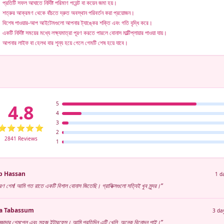
প্রতিটি সফল আঘাতে নির্দিষ্ট পরিমাণ পয়েন্ট বা কয়েন জমা হয়।
শত্রুর আক্রমণ থেকে বাঁচতে দ্রুত অবস্থান পরিবর্তন করা প্রয়োজন।
বিশেষ পাওয়ার-আপ আইটেমগুলো আপনার ট্যাঙ্কের শক্তি এবং গতি বৃদ্ধি করে।
একটি নির্দিষ্ট সময়ের মধ্যে লক্ষ্যমাত্রা পূরণ করতে পারলে বোনাস মাল্টিপ্লায়ার পাওয়া যায়।
আপনার লাইফ বা হেলথ বার শূন্য হয়ে গেলে গেমটি শেষ হয়ে যাবে।
5
4.8
4
3
⭐⭐⭐⭐⭐
2
2841 Reviews
1
b Hassan
1 d
রণ গেম! আমি গত রাতে একটি বিশাল বোনাস জিতেছি। গ্রাফিক্সগুলো সত্যিই খুব সুন্দর।”
a Tabassum
3 da
মজাদার গেমপ্লে এবং সহজ ইন্টারফেস। আমি প্রতিদিন এটি খেলি, অনেক বিনোদন পাই।”