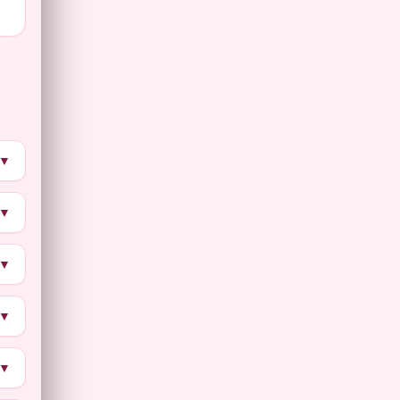
▼
▼
▼
▼
▼