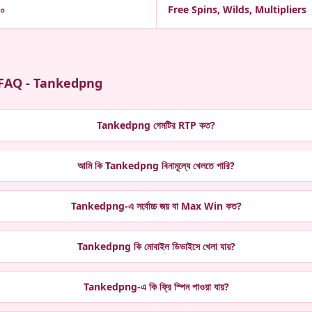
১০
Free Spins, Wilds, Multipliers
FAQ - Tankedpng
Tankedpng গেমটির RTP কত?
আমি কি Tankedpng বিনামূল্যে খেলতে পারি?
Tankedpng-এ সর্বোচ্চ জয় বা Max Win কত?
Tankedpng কি মোবাইল ডিভাইসে খেলা যায়?
Tankedpng-এ কি ফ্রি স্পিন পাওয়া যায়?