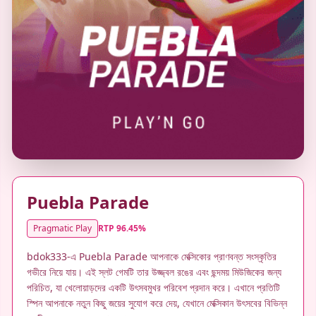
▶
Puebla Parade
Pragmatic Play
RTP 96.45%
bdok333-এ Puebla Parade আপনাকে মেক্সিকোর প্রাণবন্ত সংস্কৃতির
গভীরে নিয়ে যায়। এই স্লট গেমটি তার উজ্জ্বল রঙের এবং ছন্দময় মিউজিকের জন্য
পরিচিত, যা খেলোয়াড়দের একটি উৎসবমুখর পরিবেশ প্রদান করে। এখানে প্রতিটি
স্পিন আপনাকে নতুন কিছু জয়ের সুযোগ করে দেয়, যেখানে মেক্সিকান উৎসবের বিভিন্ন